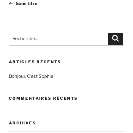
précédent
Sans titre
l’article
Recherche
Recher
pour
:
ARTICLES RÉCENTS
Bonjour, C’est Sophie !
COMMENTAIRES RÉCENTS
ARCHIVES