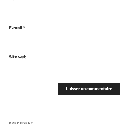
E-mail
*
Site web
Navigation
Article
PRÉCÉDENT
de