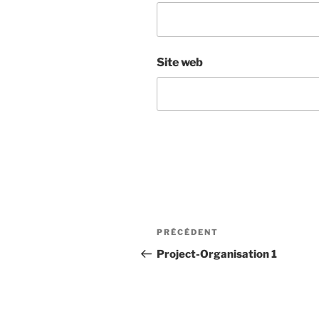
Site web
Navigation
Article
PRÉCÉDENT
de
précédent
Project-Organisation 1
l’article