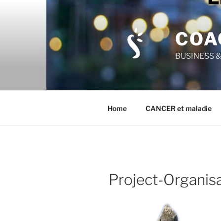
Aller
au
contenu
COA
principal
BUSINESS & 
Home
CANCER et maladie
Project-Organisa