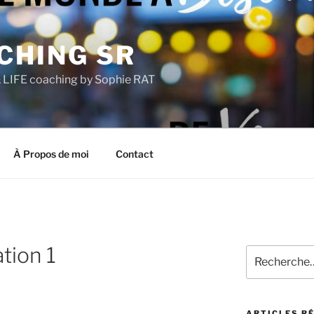
CHING SR
LIFE coaching by Sophie RAT
À Propos de moi
Contact
tion 1
Recherche
pour
:
ARTICLES R