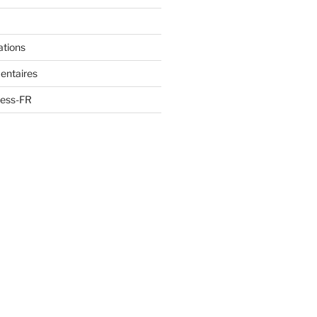
ations
entaires
ress-FR