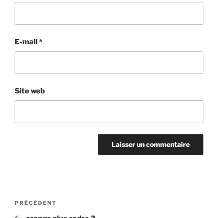
E-mail
*
Site web
Navigation
Article
PRÉCÉDENT
de
précédent