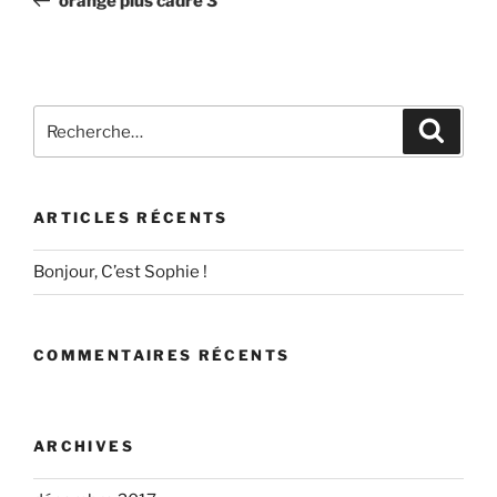
orange plus cadre 3
l’article
Recherche
Recher
pour
:
ARTICLES RÉCENTS
Bonjour, C’est Sophie !
COMMENTAIRES RÉCENTS
ARCHIVES