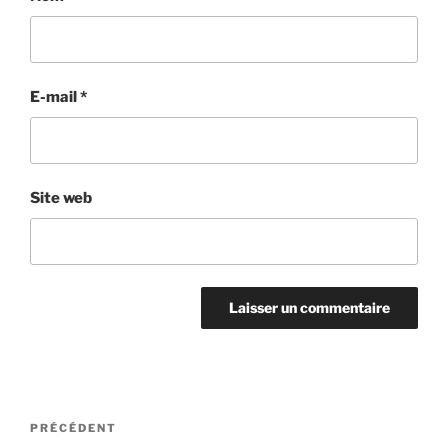
E-mail
*
Site web
Navigation
Article
PRÉCÉDENT
de