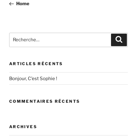
précédent
Home
l’article
Recherche
Recher
pour
:
ARTICLES RÉCENTS
Bonjour, C’est Sophie !
COMMENTAIRES RÉCENTS
ARCHIVES