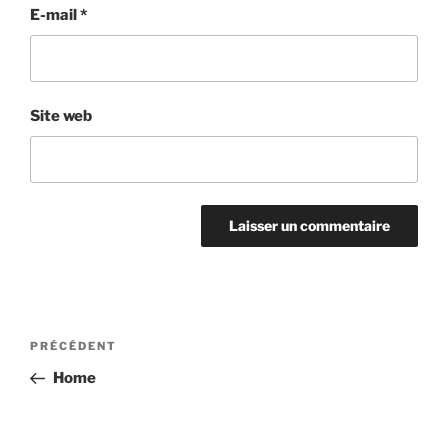
E-mail
*
Site web
Navigation
Article
PRÉCÉDENT
de
précédent
Home
l’article