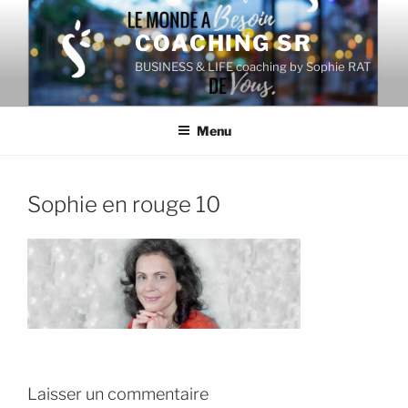
Aller
au
COACHING SR
contenu
BUSINESS & LIFE coaching by Sophie RAT
principal
Menu
Sophie en rouge 10
Laisser un commentaire