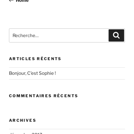
Home
l’article
Recherche
Recher
pour
:
ARTICLES RÉCENTS
Bonjour, C’est Sophie !
COMMENTAIRES RÉCENTS
ARCHIVES