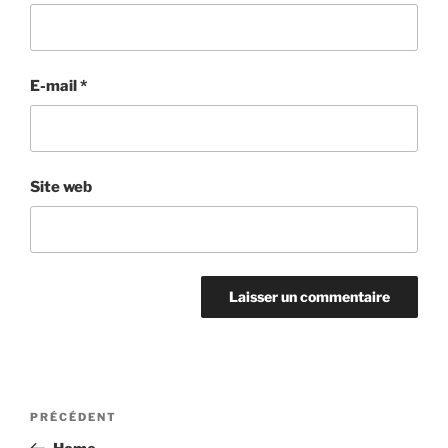
E-mail
*
Site web
Navigation
Article
PRÉCÉDENT
de
précédent