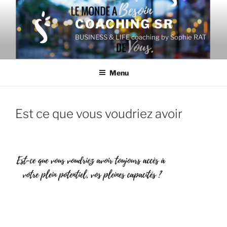
Aller
au
COACHING SR
contenu
BUSINESS & LIFE coaching by Sophie RAT
principal
Menu
Est ce que vous voudriez avoir