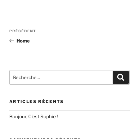
Navigation
Article
PRÉCÉDENT
de
précédent
Home
l’article
Recherche
Recher
pour
:
ARTICLES RÉCENTS
Bonjour, C’est Sophie !