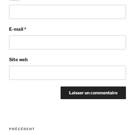
E-mail
*
Site web
Navigation
Article
PRÉCÉDENT
de