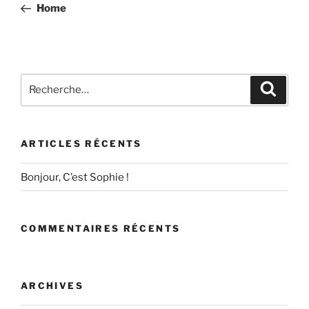
précédent
Home
l’article
Recherche
Recher
pour
:
ARTICLES RÉCENTS
Bonjour, C’est Sophie !
COMMENTAIRES RÉCENTS
ARCHIVES