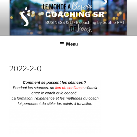
Aller
au
COACHING SR
contenu
BUSINESS & LIFE coaching by Sophie RAT
principal
Menu
2022-2-0