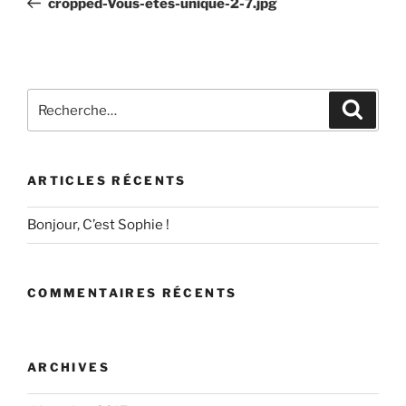
cropped-Vous-etes-unique-2-7.jpg
l’article
Recherche
Recher
pour
:
ARTICLES RÉCENTS
Bonjour, C’est Sophie !
COMMENTAIRES RÉCENTS
ARCHIVES