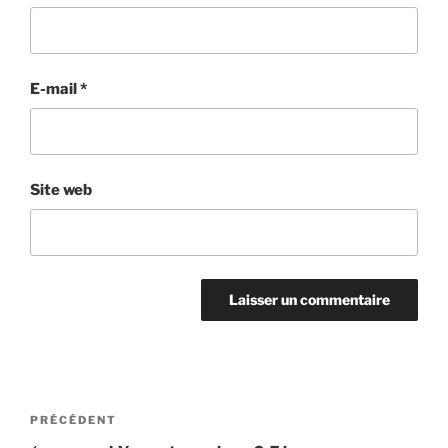
E-mail
*
Site web
Navigation
Article
PRÉCÉDENT
de
précédent