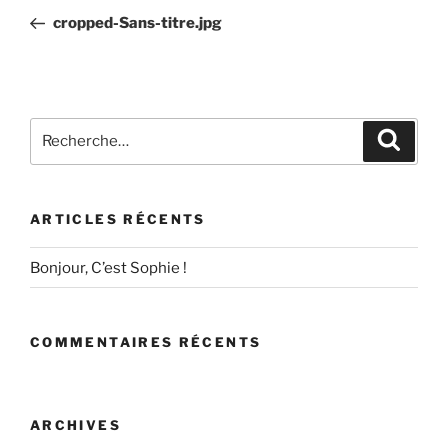
de
précédent
cropped-Sans-titre.jpg
l’article
Recherche
Recher
pour
:
ARTICLES RÉCENTS
Bonjour, C’est Sophie !
COMMENTAIRES RÉCENTS
ARCHIVES