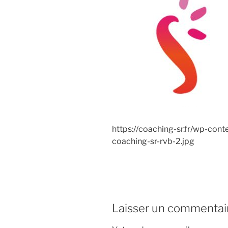
https://coaching-sr.fr/wp-con
coaching-sr-rvb-2.jpg
Laisser un commentai