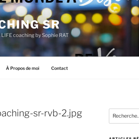
CHING SR
LIFE coaching by Sophie RAT
À Propos de moi
Contact
aching-sr-rvb-2.jpg
Recherche
pour
:
ARTICLES R