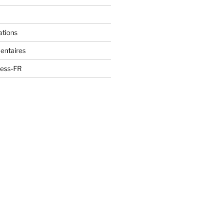
ations
entaires
ress-FR