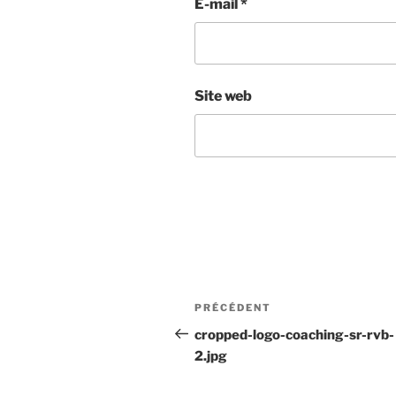
E-mail
*
Site web
Navigation
Article
PRÉCÉDENT
de
précédent
cropped-logo-coaching-sr-rvb-
2.jpg
l’article