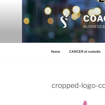
Aller
au
contenu
COA
principal
BUSINESS & 
Home
CANCER et maladie
cropped-logo-co