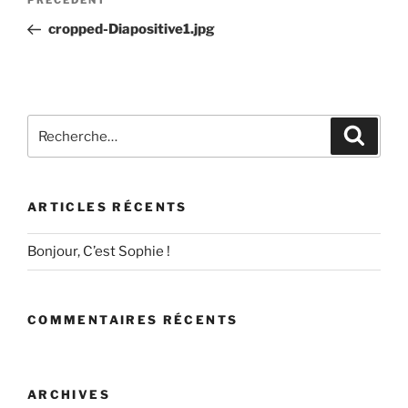
Article
de
précédent
cropped-Diapositive1.jpg
l’article
Recherche
Recher
pour
:
ARTICLES RÉCENTS
Bonjour, C’est Sophie !
COMMENTAIRES RÉCENTS
ARCHIVES