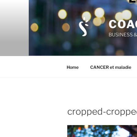
Aller
au
contenu
COA
principal
BUSINESS & 
Home
CANCER et maladie
cropped-cropped