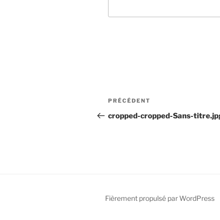
Navigation
Article
PRÉCÉDENT
de
précédent
cropped-cropped-Sans-titre.jp
l’article
Fièrement propulsé par WordPress