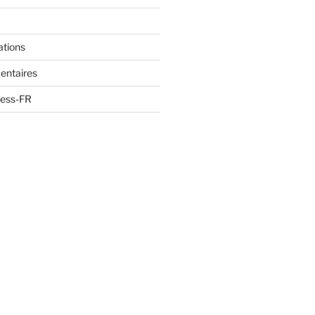
ations
entaires
ress-FR