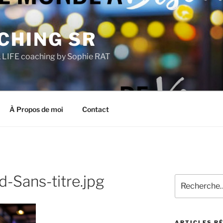
CHING SR
LIFE coaching by Sophie RAT
À Propos de moi
Contact
-Sans-titre.jpg
Recherche
pour
:
ARTICLES R