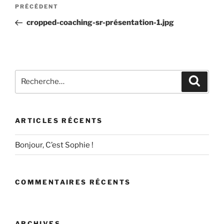
Navigation
Article
PRÉCÉDENT
de
précédent
cropped-coaching-sr-présentation-1.jpg
l’article
Recherche
Recher
pour
:
ARTICLES RÉCENTS
Bonjour, C’est Sophie !
COMMENTAIRES RÉCENTS
ARCHIVES