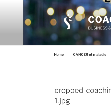
Aller
au
contenu
COA
principal
BUSINESS & 
Home
CANCER et maladie
cropped-coachin
1.jpg