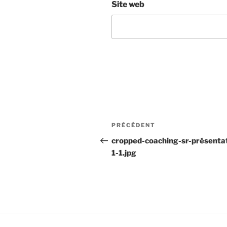
Site web
Navigation
Article
PRÉCÉDENT
de
précédent
cropped-coaching-sr-présenta
1-1.jpg
l’article