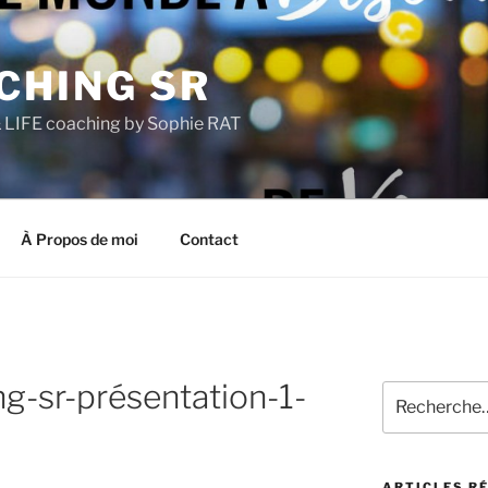
CHING SR
LIFE coaching by Sophie RAT
À Propos de moi
Contact
g-sr-présentation-1-
Recherche
pour
:
ARTICLES R