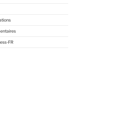
ations
entaires
ress-FR