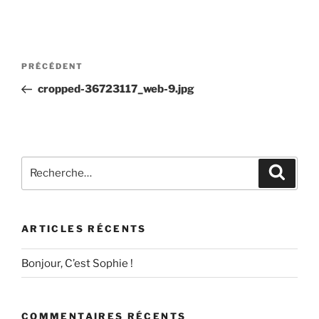
Navigation
Article
PRÉCÉDENT
de
précédent
cropped-36723117_web-9.jpg
l’article
Recherche
Recher
pour
:
ARTICLES RÉCENTS
Bonjour, C’est Sophie !
COMMENTAIRES RÉCENTS