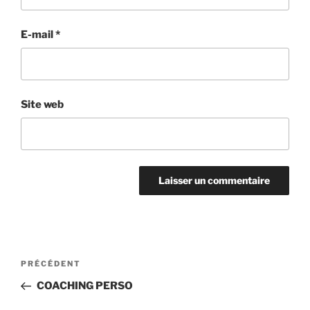
E-mail
*
Site web
Navigation
Article
PRÉCÉDENT
de
précédent
COACHING PERSO
l’article