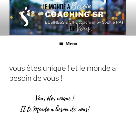
Aller
au
COACHING SR
contenu
BUSINESS & LIFE coaching by Sophie RAT
principal
Menu
vous êtes unique ! et le monde a
besoin de vous !