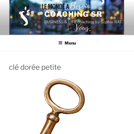
Aller
au
COACHING SR
contenu
BUSINESS & LIFE coaching by Sophie RAT
principal
Menu
clé dorée petite