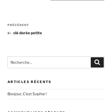
Navigation
Article
PRÉCÉDENT
de
précédent
clé dorée petite
l’article
Recherche
Recher
pour
:
ARTICLES RÉCENTS
Bonjour, C’est Sophie !