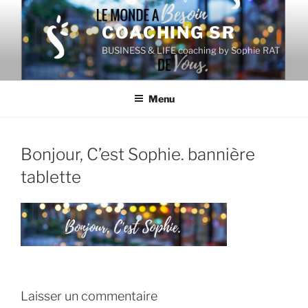
Aller
au
COACHING SR
contenu
BUSINESS & LIFE coaching by Sophie RAT
principal
Menu
Bonjour, C’est Sophie. bannière
tablette
Laisser un commentaire