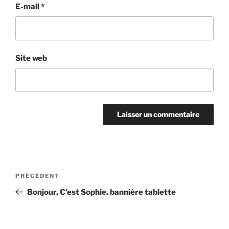
E-mail
*
Site web
Navigation
Article
PRÉCÉDENT
de
précédent
Bonjour, C’est Sophie. bannière tablette
l’article