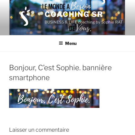
Aller
au
COACHING SR
contenu
BUSINESS & LIFE coaching by Sophie RAT
principal
Menu
Bonjour, C’est Sophie. bannière
smartphone
Laisser un commentaire