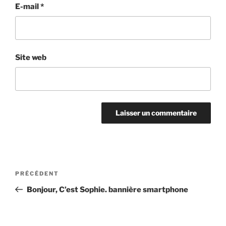
E-mail
*
Site web
Navigation
Article
PRÉCÉDENT
de
précédent
Bonjour, C’est Sophie. bannière smartphone
l’article